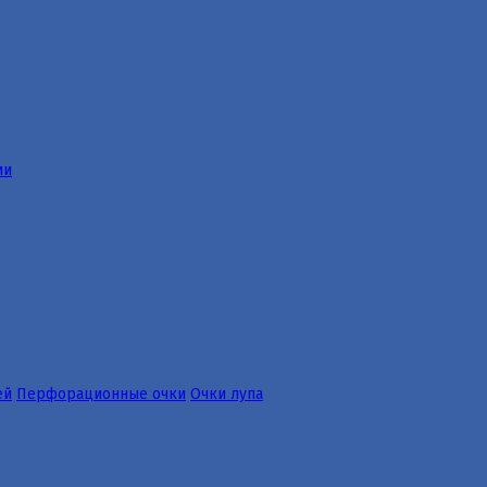
ии
ей
Перфорационные очки
Очки лупа