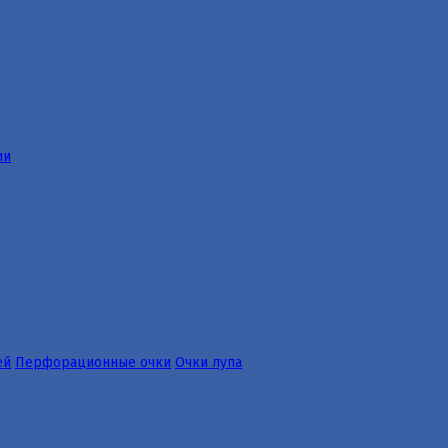
ии
ей
Перфорационные очки
Очки лупа