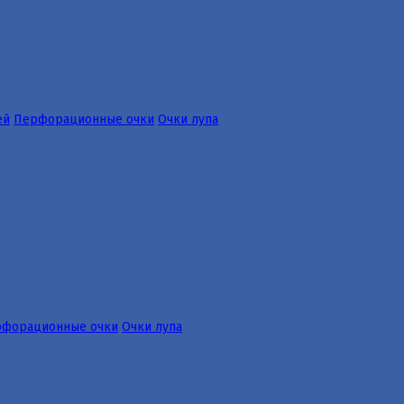
ей
Перфорационные очки
Очки лупа
форационные очки
Очки лупа