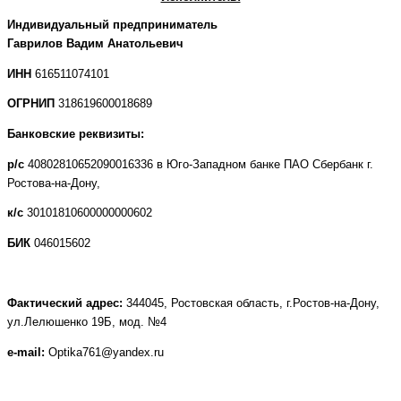
Индивидуальный предприниматель
Гаврилов Вадим Анатольевич
ИНН
616511074101
ОГРНИП
318619600018689
Банковские реквизиты:
р/с
40802810652090016336 в Юго-Западном банке ПАО Сбербанк г.
Ростова-на-Дону,
к/с
30101810600000000602
БИК
046015602
Фактический адрес:
344045, Ростовская область, г.Ростов-на-Дону,
ул.Лелюшенко 19Б, мод. №4
e-mail:
Optika
761
@yandex.ru