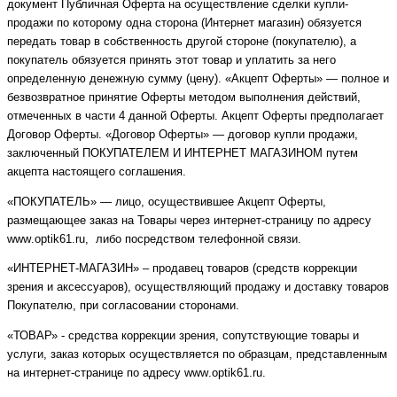
документ Публичная Оферта на осуществление сделки купли-
продажи по которому одна сторона (Интернет магазин) обязуется
передать товар в собственность другой стороне (покупателю), а
покупатель обязуется принять этот товар и уплатить за него
определенную денежную сумму (цену). «Акцепт Оферты» — полное и
безвозвратное принятие Оферты методом выполнения действий,
отмеченных в части 4 данной Оферты. Акцепт Оферты предполагает
Договор Оферты. «Договор Оферты» — договор купли продажи,
заключенный ПОКУПАТЕЛЕМ И ИНТЕРНЕТ МАГАЗИНОМ путем
акцепта настоящего соглашения.
«ПОКУПАТЕЛЬ» — лицо, осуществившее Акцепт Оферты,
размещающее заказ на Товары через интернет-страницу по адресу
www
.
optik
61.
ru
, либо посредством телефонной связи.
«ИНТЕРНЕТ-МАГАЗИН» – продавец товаров (средств коррекции
зрения и аксессуаров), осуществляющий продажу и доставку товаров
Покупателю, при согласовании сторонами.
«ТОВАР» - средства коррекции зрения, сопутствующие товары и
услуги, заказ которых осуществляется по образцам, представленным
на интернет-странице по адресу
www
.
optik
61.
ru
.