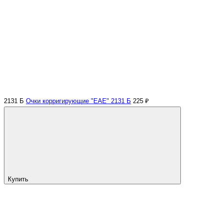
2131 Б
Очки корригирующие "EAE" 2131 Б
225 ₽
Купить