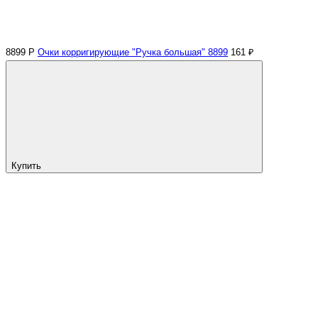
8899 Р
Очки корригирующие "Ручка большая" 8899
161 ₽
Купить