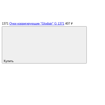
1371
Очки корригирующие "Glodiatr" G 1371
407 ₽
Купить