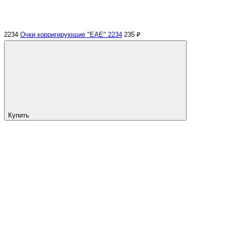
2234
Очки корригирующие "EAE" 2234
235 ₽
Купить