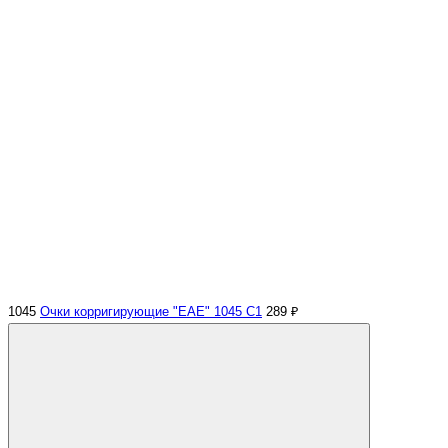
1045
Очки корригирующие "EAE" 1045 С1
289 ₽