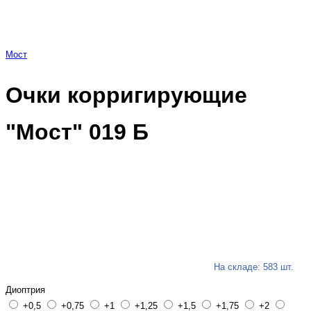
Мост
Очки корригирующие
"Мост" 019 Б
На складе: 583 шт.
Диоптрия
+0,5
+0,75
+1
+1,25
+1,5
+1,75
+2