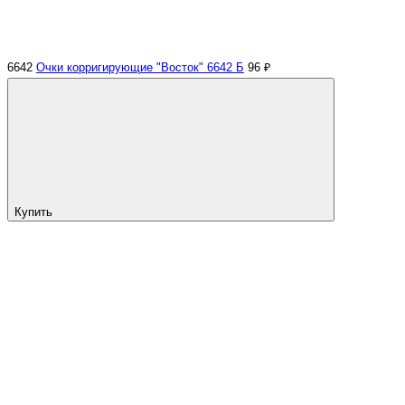
6642
Очки корригирующие "Восток" 6642 Б
96 ₽
Купить