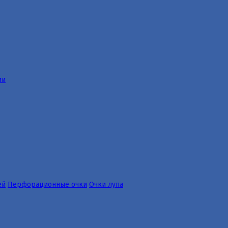
ии
ей
Перфорационные очки
Очки лупа