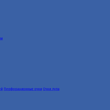
ии
ей
Перфорационные очки
Очки лупа