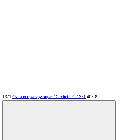
1371
Очки корригирующие "Glodiatr" G 1371
407 ₽