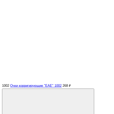
1002
Очки корригирующие "EAE" 1002
268 ₽