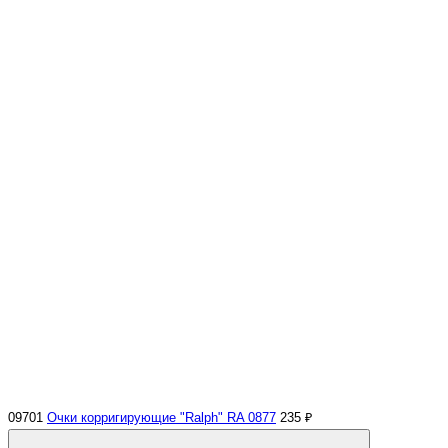
09701
Очки корригирующие "Ralph" RA 0877
235 ₽