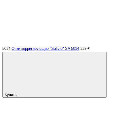
5034
Очки корригирующие "Salivio" SA 5034
332 ₽
Купить