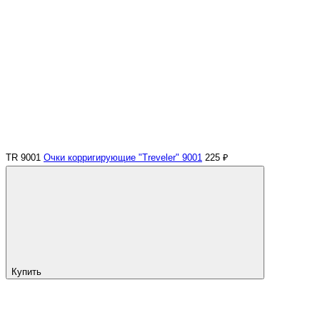
TR 9001
Очки корригирующие "Treveler" 9001
225 ₽
Купить