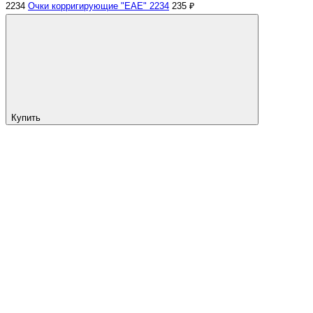
2234
Очки корригирующие "EAE" 2234
235 ₽
Купить