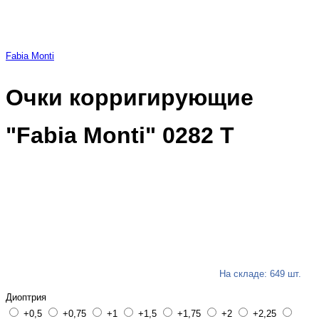
Fabia Monti
Очки корригирующие
"Fabia Monti" 0282 Т
На складе: 649 шт.
Диоптрия
+0,5
+0,75
+1
+1,5
+1,75
+2
+2,25