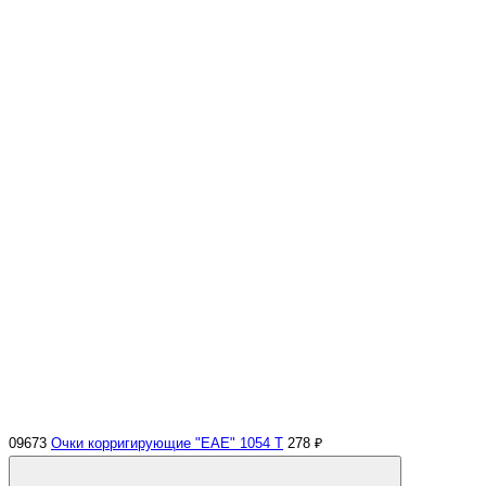
09673
Очки корригирующие "EAE" 1054 Т
278 ₽