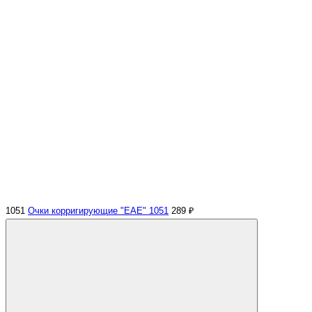
1051
Очки корригирующие "EAE" 1051
289 ₽