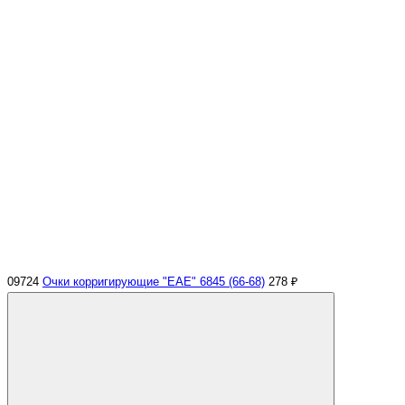
09724
Очки корригирующие "EAE" 6845 (66-68)
278 ₽