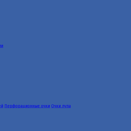
ии
ей
Перфорационные очки
Очки лупа