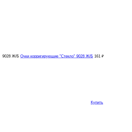
9028 Ж/Б
Очки корригирующие "Стекло" 9028 Ж/Б
161 ₽
Купить