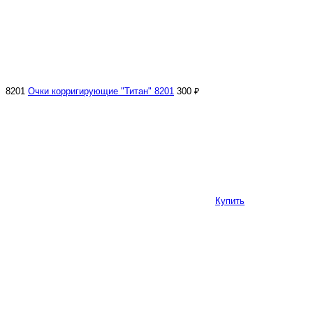
8201
Очки корригирующие "Титан" 8201
300 ₽
Купить