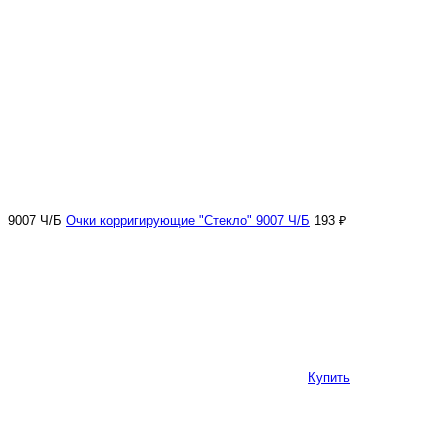
9007 Ч/Б
Очки корригирующие "Стекло" 9007 Ч/Б
193 ₽
Купить