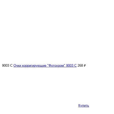
9003 С
Очки корригирующие "Фотохром" 9003 С
268 ₽
Купить