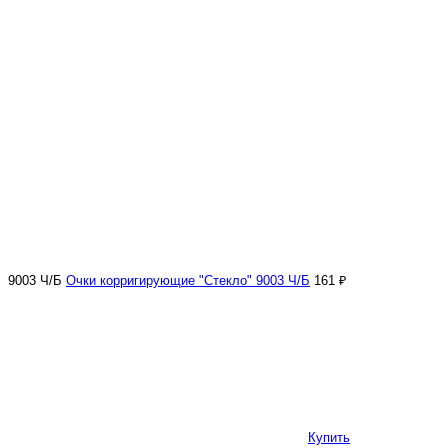
9003 Ч/Б
Очки корригирующие "Стекло" 9003 Ч/Б
161 ₽
Купить