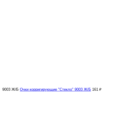
9003 Ж/Б
Очки корригирующие "Стекло" 9003 Ж/Б
161 ₽