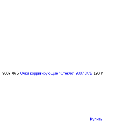
9007 Ж/Б
Очки корригирующие "Стекло" 9007 Ж/Б
193 ₽
Купить