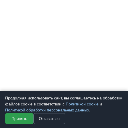
Продолжая использовать сайт, вы соглашаетесь на обработку
файлов cookie в соответствии с
Политикой cookie
и
Политикой обработки персональных данных
.
Принять
Отказаться
9007 К
Очки корригирующие "Фотохром" 9007 К
300 ₽