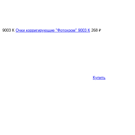
9003 К
Очки корригирующие "Фотохром" 9003 К
268 ₽
Купить