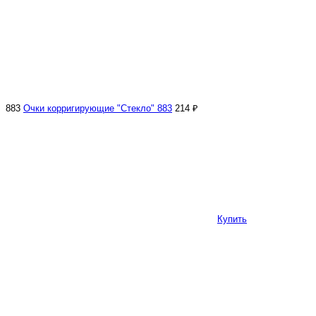
883
Очки корригирующие "Стекло" 883
214 ₽
Купить