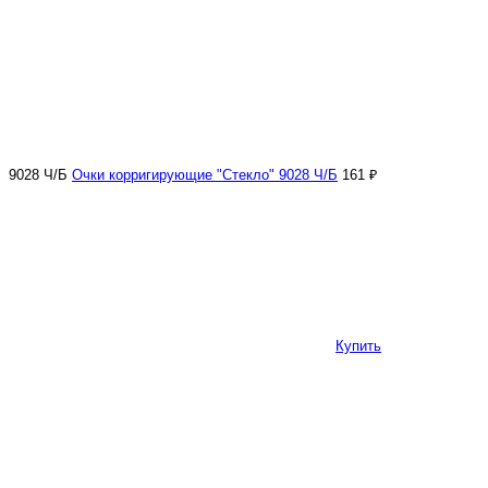
9028 Ч/Б
Очки корригирующие "Стекло" 9028 Ч/Б
161 ₽
Купить