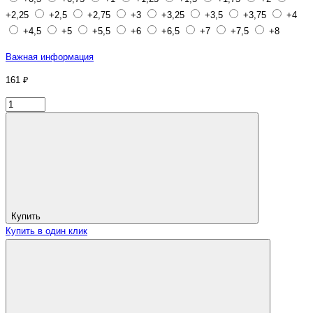
+2,25
+2,5
+2,75
+3
+3,25
+3,5
+3,75
+4
+4,5
+5
+5,5
+6
+6,5
+7
+7,5
+8
Важная информация
161 ₽
Купить
Купить в один клик