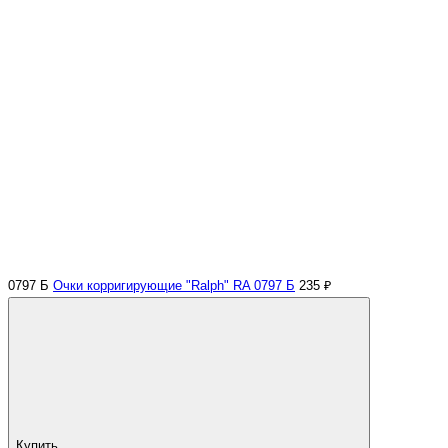
0797 Б
Очки корригирующие "Ralph" RA 0797 Б
235 ₽
Купить