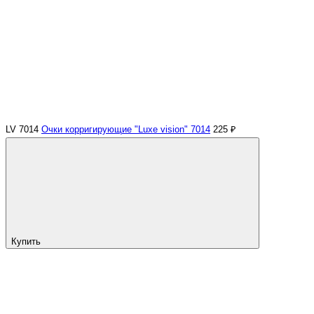
LV 7014
Очки корригирующие "Luxe vision" 7014
225 ₽
Купить