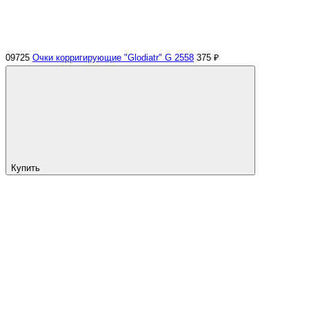
09725
Очки корригирующие "Glodiatr" G 2558
375 ₽
Купить