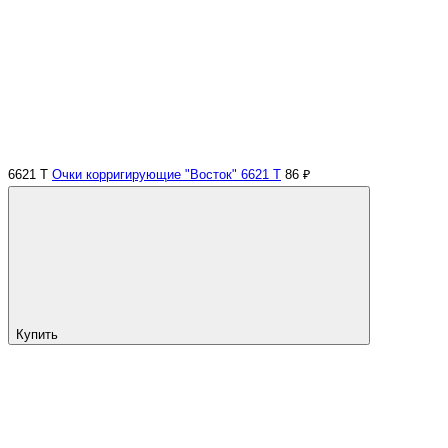
6621 Т
Очки корригирующие "Восток" 6621 Т
86 ₽
Купить