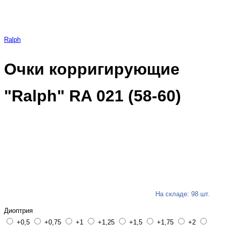
Ralph
Очки корригирующие
"Ralph" RA 021 (58-60)
На складе: 98 шт.
Диоптрия
+0,5
+0,75
+1
+1,25
+1,5
+1,75
+2