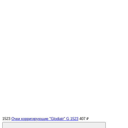
1523
Очки корригирующие "Glodiatr" G 1523
407 ₽