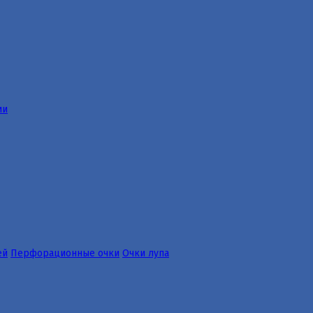
ии
ей
Перфорационные очки
Очки лупа