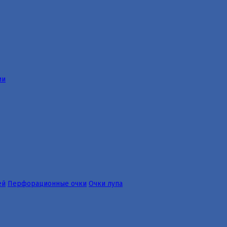
ии
ей
Перфорационные очки
Очки лупа