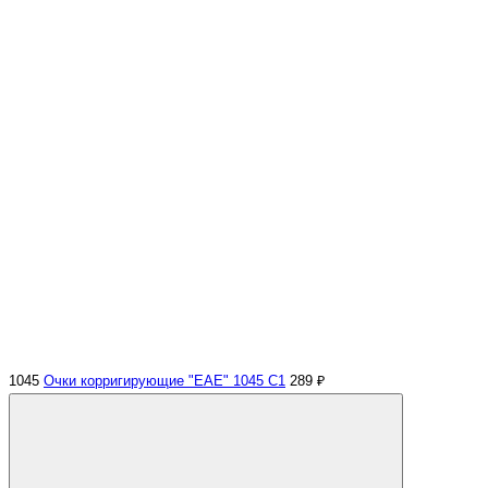
1045
Очки корригирующие "EAE" 1045 С1
289 ₽