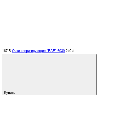
167 Б
Очки корригирующие "ЕАЕ" 6039
240 ₽
Купить