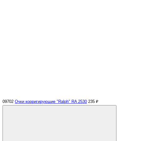
09702
Очки корригирующие "Ralph" RA 2530
235 ₽