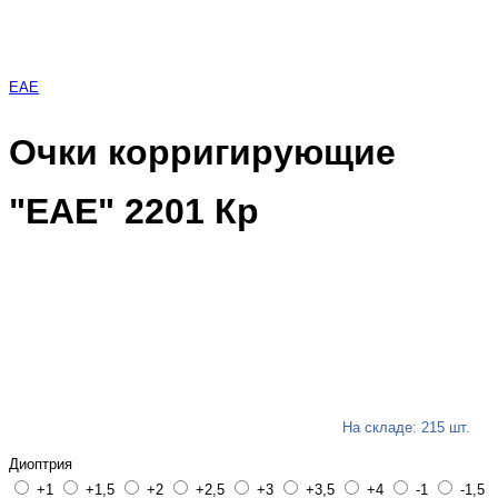
EAE
Очки корригирующие
"EAE" 2201 Кр
На складе: 215 шт.
Диоптрия
+1
+1,5
+2
+2,5
+3
+3,5
+4
-1
-1,5