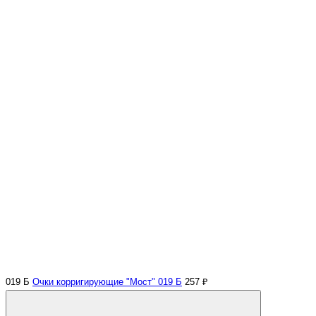
019 Б
Очки корригирующие "Мост" 019 Б
257 ₽