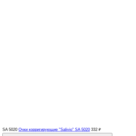
SA 5020
Очки корригирующие "Salivio" SA 5020
332 ₽