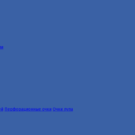
ии
ей
Перфорационные очки
Очки лупа