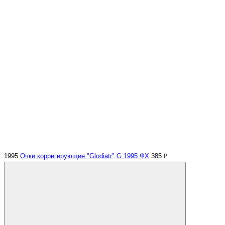
1995
Очки корригирующие "Glodiatr" G 1995 ФХ
385 ₽