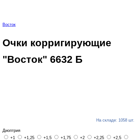
Восток
Очки корригирующие
"Восток" 6632 Б
На складе: 1058 шт.
Диоптрия
+1
+1,25
+1,5
+1,75
+2
+2,25
+2,5