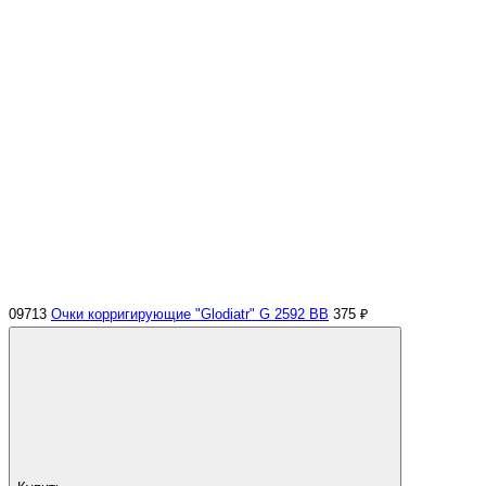
09713
Очки корригирующие "Glodiatr" G 2592 BB
375 ₽