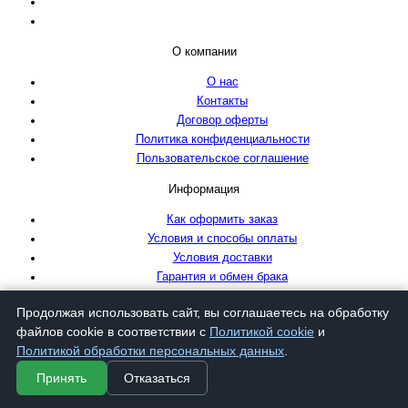
О компании
О нас
Контакты
Договор оферты
Политика конфиденциальности
Пользовательское соглашение
Информация
Как оформить заказ
Условия и способы оплаты
Условия доставки
Гарантия и обмен брака
Подписка на рассылку
Будь в курсе новых поступлений, акций и скидок!
Продолжая использовать сайт, вы соглашаетесь на обработку
Нажимая на кнопку «Подписаться», Вы даете
согласие на обработку персональных
файлов cookie в соответствии с
Политикой cookie
и
данных.
Политикой обработки персональных данных
.
Подписаться
Принять
Отказаться