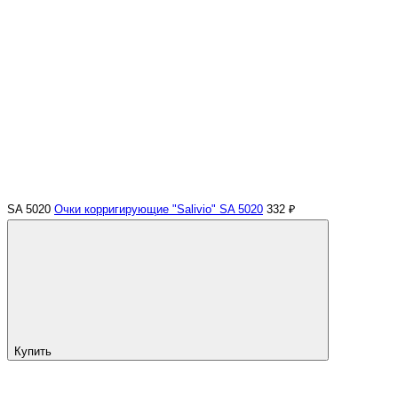
SA 5020
Очки корригирующие "Salivio" SA 5020
332 ₽
Купить