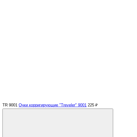
TR 9001
Очки корригирующие "Treveler" 9001
225 ₽