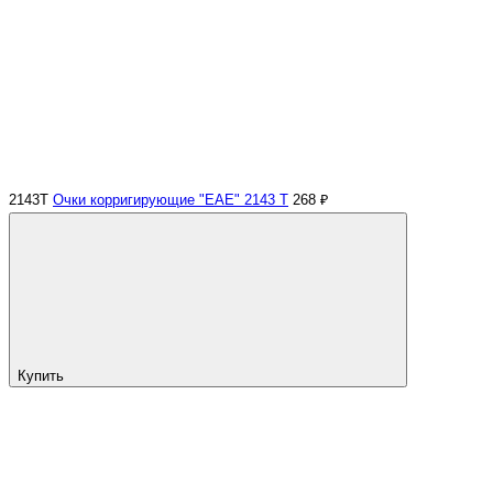
2143Т
Очки корригирующие "EAE" 2143 Т
268 ₽
Купить