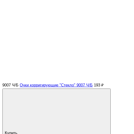
9007 Ч/Б
Очки корригирующие "Стекло" 9007 Ч/Б
193 ₽
Купить