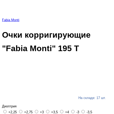
Fabia Monti
Очки корригирующие
"Fabia Monti" 195 Т
На складе: 17 шт.
Диоптрия
+2,25
+2,75
+3
+3,5
+4
-3
-3,5