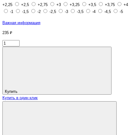
+2,25
+2,5
+2,75
+3
+3,25
+3,5
+3,75
+4
-1
-1,5
-2
-2,5
-3
-3,5
-4
-4,5
-5
Важная информация
235 ₽
Купить
Купить в один клик