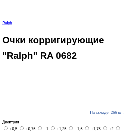
Ralph
Очки корригирующие
"Ralph" RA 0682
На складе: 266 шт.
Диоптрия
+0,5
+0,75
+1
+1,25
+1,5
+1,75
+2