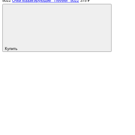
8022
Очки корригирующие "Treveler" 8022
375 ₽
Купить