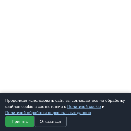
Продолжая использовать сайт, вы соглашаетесь на обработку
файлов cookie в соответствии с
Политикой cookie
и
850 Т
Очки корригирующие "Lewis" 850 Кр Тон
107 ₽
Политикой обработки персональных данных
.
Принять
Отказаться