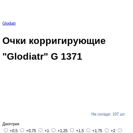
Glodiatr
Очки корригирующие
"Glodiatr" G 1371
На складе: 107 шт.
Диоптрия
+0,5
+0,75
+1
+1,25
+1,5
+1,75
+2