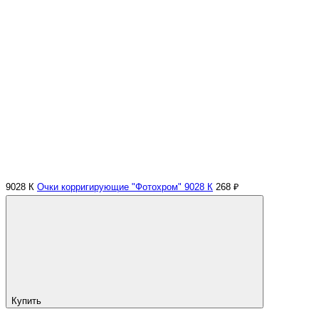
9028 К
Очки корригирующие "Фотохром" 9028 К
268 ₽
Купить