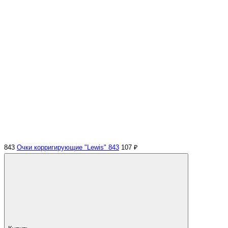
843
Очки корригирующие "Lewis" 843
107 ₽