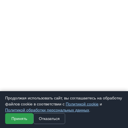
Продолжая использовать сайт, вы соглашаетесь на обработку
файлов cookie в соответствии с
Политикой cookie
и
2201 Б
Очки корригирующие "EAE" 2201 Беж
225 ₽
Политикой обработки персональных данных
.
Принять
Отказаться