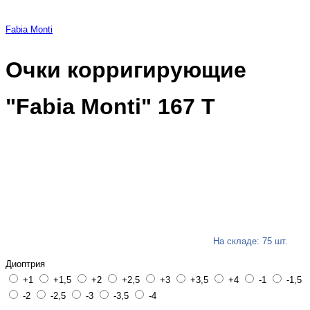
Fabia Monti
Очки корригирующие
"Fabia Monti" 167 Т
На складе: 75 шт.
Диоптрия
+1
+1,5
+2
+2,5
+3
+3,5
+4
-1
-1,5
-2
-2,5
-3
-3,5
-4