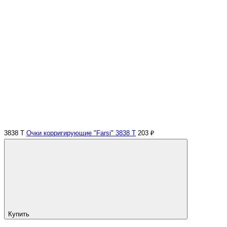
3838 Т
Очки корригирующие "Farsi" 3838 Т
203 ₽
Купить