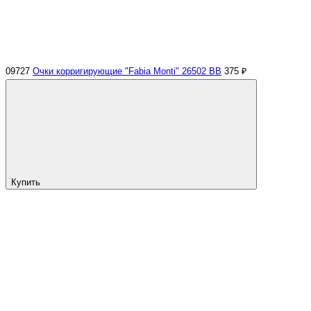
09727
Очки корригирующие "Fabia Monti" 26502 ВВ
375 ₽
Купить