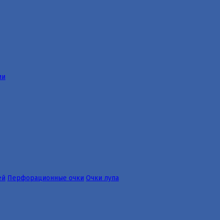
ии
ей
Перфорационные очки
Очки лупа