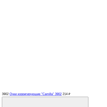
3902
Очки корригирующие "Camilla" 3902
214 ₽