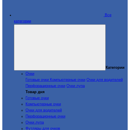
Все
категории
Категории
Очки
Готовые очки
Компьютерные очки
Очки для водителей
Перфорационные очки
Очки лупа
Товар дня
Готовые очки
Компьютерные очки
Очки для водителей
Перфорационные очки
Очки лупа
Футляры для очков