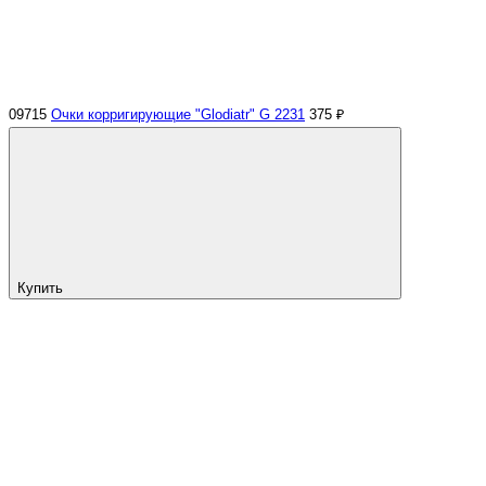
09715
Очки корригирующие "Glodiatr" G 2231
375 ₽
Купить