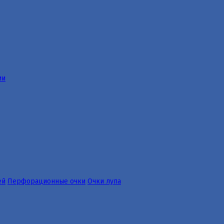
ии
ей
Перфорационные очки
Очки лупа