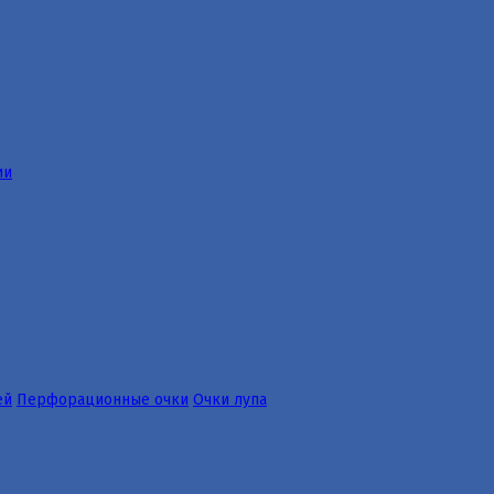
ии
ей
Перфорационные очки
Очки лупа