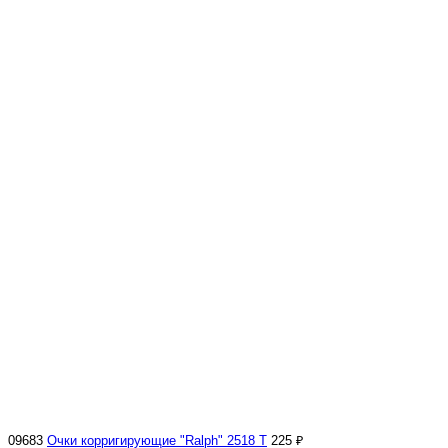
09683
Очки корригирующие "Ralph" 2518 Т
225 ₽