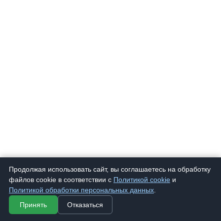
Продолжая использовать сайт, вы соглашаетесь на обработку
файлов cookie в соответствии с
Политикой cookie
и
Политикой обработки персональных данных
.
019
Очки корригирующие "EAE" 1044 Стекло
280 ₽
Принять
Отказаться