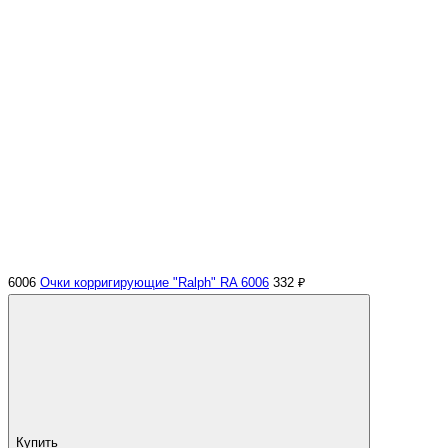
6006
Очки корригирующие "Ralph" RA 6006
332 ₽
Купить