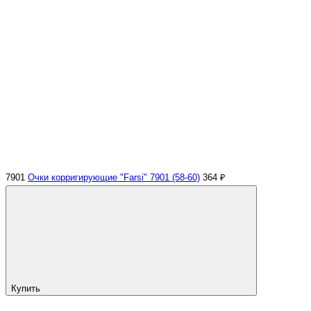
7901
Очки корригирующие "Farsi" 7901 (58-60)
364 ₽
Купить