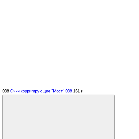
038
Очки корригирующие "Мост" 038
161 ₽