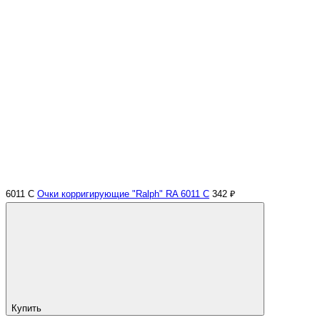
6011 С
Очки корригирующие "Ralph" RA 6011 С
342 ₽
Купить