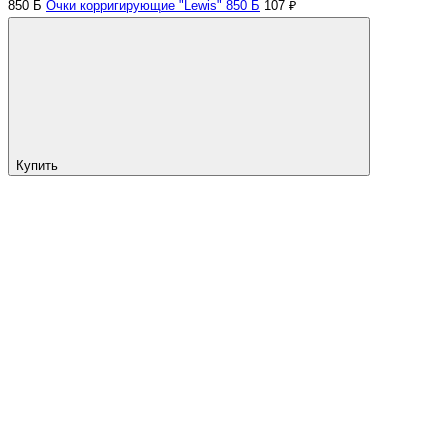
850 Б
Очки корригирующие "Lewis" 850 Б
107 ₽
Купить