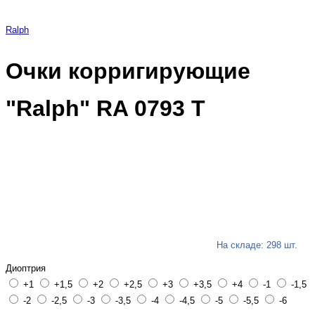
Ralph
Очки корригирующие
"Ralph" RA 0793 Т
На складе: 298 шт.
Диоптрия
+1
+1,5
+2
+2,5
+3
+3,5
+4
-1
-1,5
-2
-2,5
-3
-3,5
-4
-4,5
-5
-5,5
-6