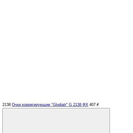
2138
Очки корригирующие "Glodiatr" G 2138 ФХ
407 ₽