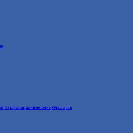
ии
ей
Перфорационные очки
Очки лупа