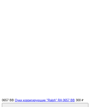
0657 BB
Очки корригирующие "Ralph" RA 0657 BB
300 ₽