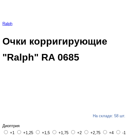
Ralph
Очки корригирующие
"Ralph" RA 0685
На складе: 58 шт.
Диоптрия
+1
+1,25
+1,5
+1,75
+2
+2,75
+4
-1