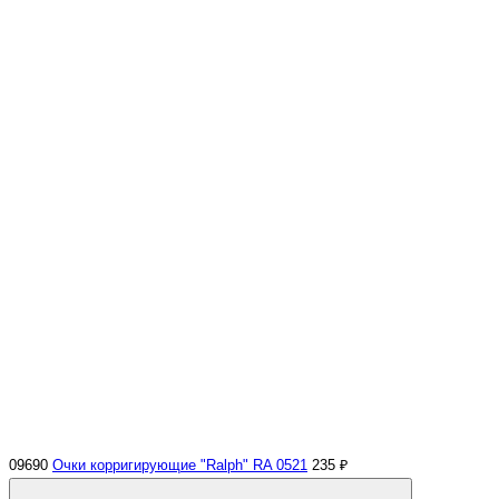
09690
Очки корригирующие "Ralph" RA 0521
235 ₽