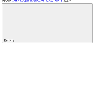
09680
Очки корригирующие "EAE" 6041
321 ₽
Купить