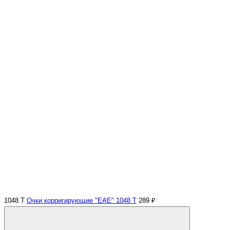
1048 Т
Очки корригирующие "EAE" 1048 Т
289 ₽