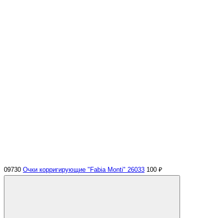
09730
Очки корригирующие "Fabia Monti" 26033
100 ₽