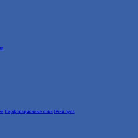
ии
ей
Перфорационные очки
Очки лупа