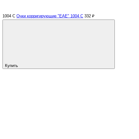
1004 С
Очки корригирующие "EAE" 1004 С
332 ₽
Купить