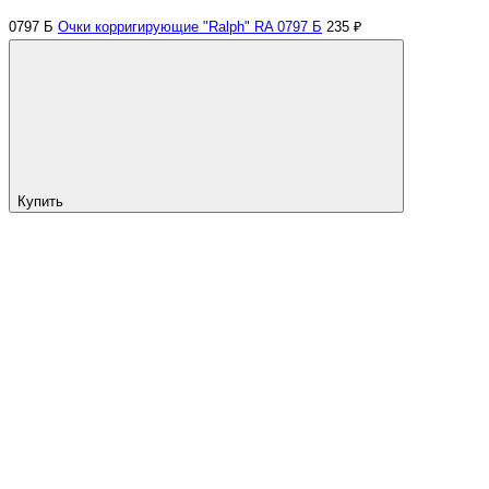
0797 Б
Очки корригирующие "Ralph" RA 0797 Б
235 ₽
Купить