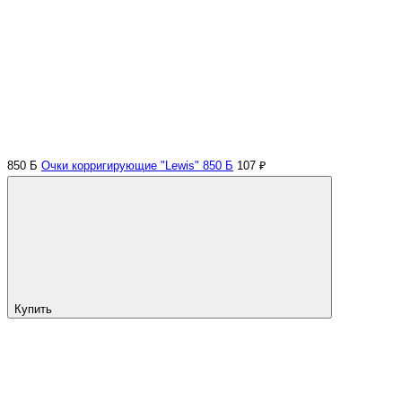
850 Б
Очки корригирующие "Lewis" 850 Б
107 ₽
Купить