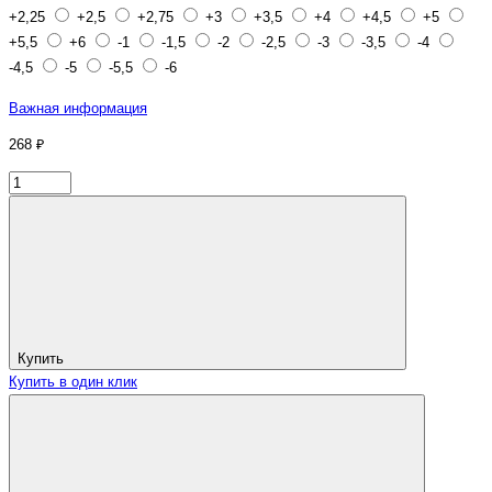
+2,25
+2,5
+2,75
+3
+3,5
+4
+4,5
+5
+5,5
+6
-1
-1,5
-2
-2,5
-3
-3,5
-4
-4,5
-5
-5,5
-6
Важная информация
268 ₽
Купить
Купить в один клик