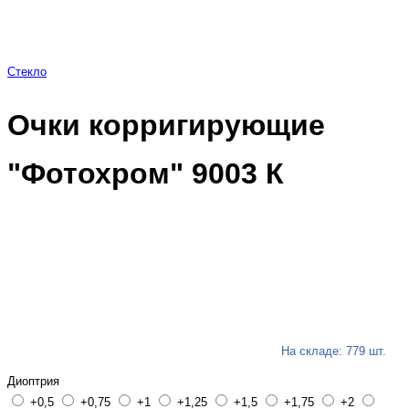
Стекло
Очки корригирующие
"Фотохром" 9003 К
На складе: 779 шт.
Диоптрия
+0,5
+0,75
+1
+1,25
+1,5
+1,75
+2