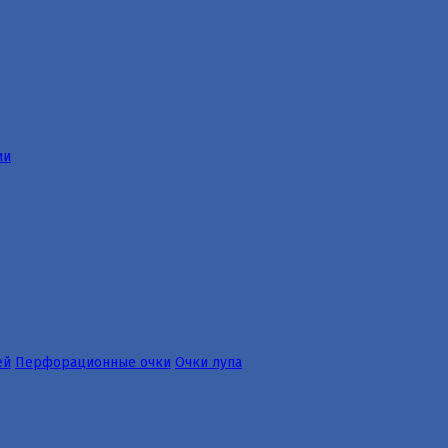
ии
ей
Перфорационные очки
Очки лупа