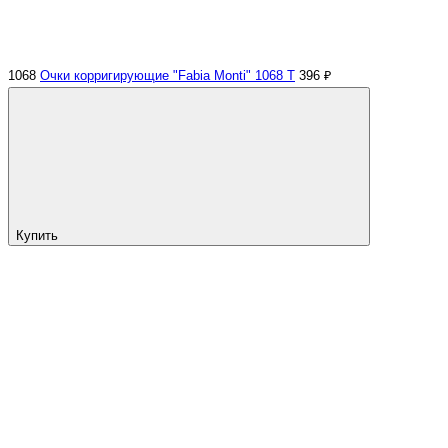
1068
Очки корригирующие "Fabia Monti" 1068 Т
396 ₽
Купить