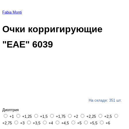
Fabia Monti
Очки корригирующие
"ЕАЕ" 6039
На складе: 351 шт.
Диоптрия
+1
+1,25
+1,5
+1,75
+2
+2,25
+2,5
+2,75
+3
+3,5
+4
+4,5
+5
+5,5
+6