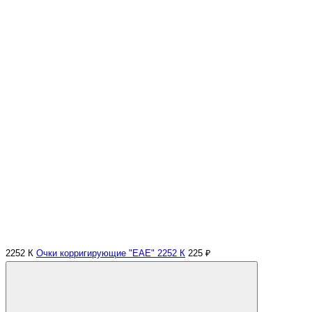
2252 К
Очки корригирующие "EAE" 2252 К
225 ₽