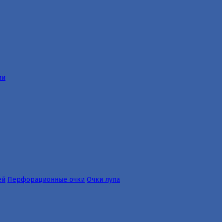
ии
ей
Перфорационные очки
Очки лупа