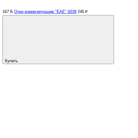
167 Б
Очки корригирующие "ЕАЕ" 6039
240 ₽
Купить