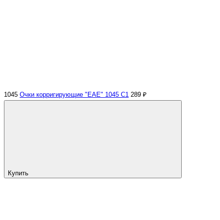
1045
Очки корригирующие "EAE" 1045 С1
289 ₽
Купить