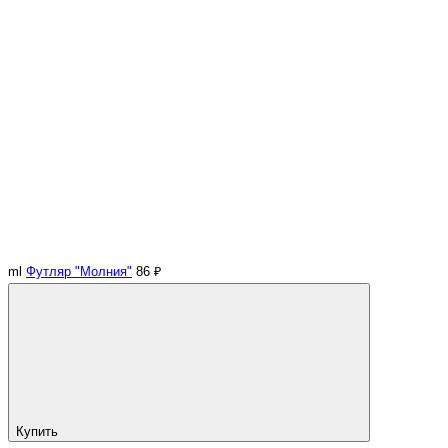
ml
Футляр "Молния"
86 ₽
Купить