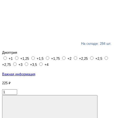
На складе: 284 шт.
Диоптрия
+1
+1,25
+1,5
+1,75
+2
+2,25
+2,5
+2,75
+3
+3,5
+4
Важная информация
225 ₽