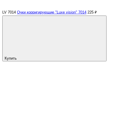
LV 7014
Очки корригирующие "Luxe vision" 7014
225 ₽
Купить