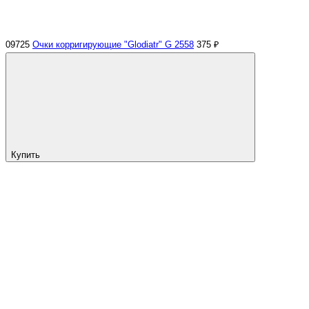
09725
Очки корригирующие "Glodiatr" G 2558
375 ₽
Купить