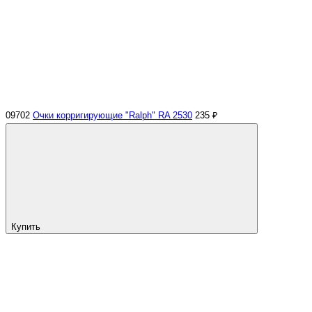
09702
Очки корригирующие "Ralph" RA 2530
235 ₽
Купить