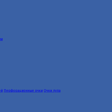
ии
ей
Перфорационные очки
Очки лупа