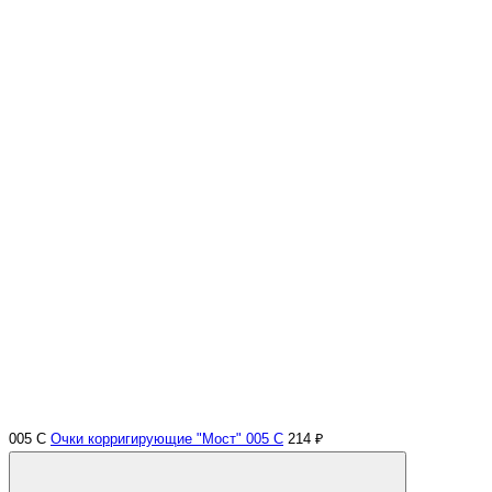
005 С
Очки корригирующие "Мост" 005 С
214 ₽