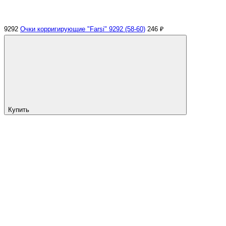
9292
Очки корригирующие "Farsi" 9292 (58-60)
246 ₽
Купить