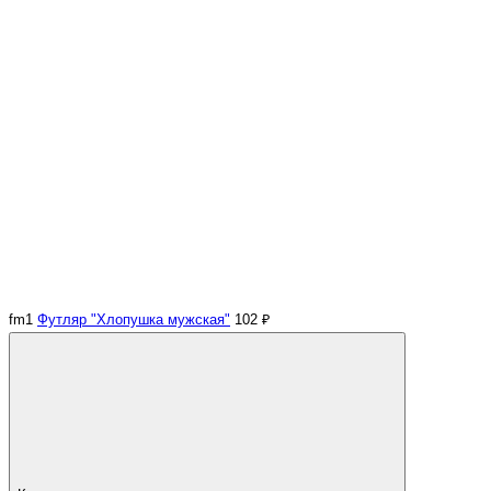
fm1
Футляр "Хлопушка мужская"
102 ₽