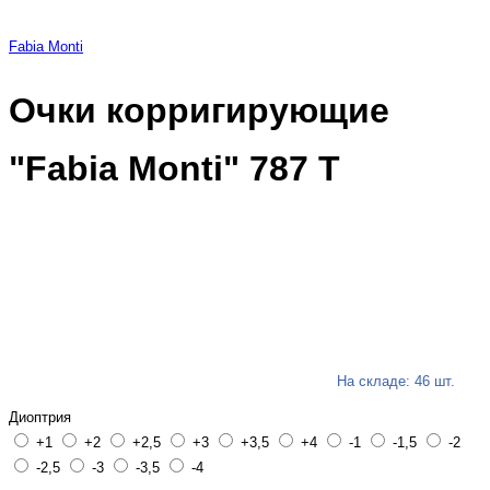
Fabia Monti
Очки корригирующие
"Fabia Monti" 787 Т
На складе: 46 шт.
Диоптрия
+1
+2
+2,5
+3
+3,5
+4
-1
-1,5
-2
-2,5
-3
-3,5
-4