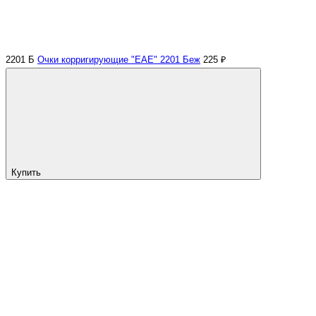
2201 Б
Очки корригирующие "EAE" 2201 Беж
225 ₽
Купить