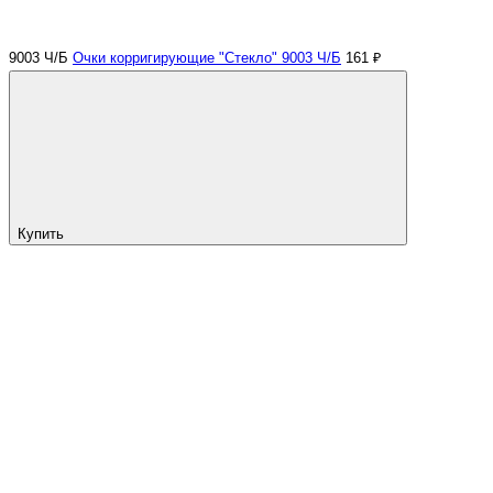
9003 Ч/Б
Очки корригирующие "Стекло" 9003 Ч/Б
161 ₽
Купить