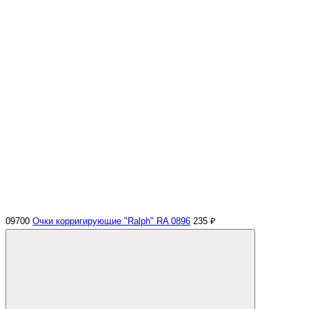
09700
Очки корригирующие "Ralph" RA 0896
235 ₽