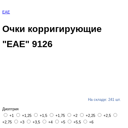
EAE
Очки корригирующие
"ЕАЕ" 9126
На складе: 241 шт.
Диоптрия
+1
+1,25
+1,5
+1,75
+2
+2,25
+2,5
+2,75
+3
+3,5
+4
+5
+5,5
+6