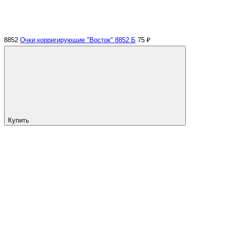
8852
Очки корригирующие "Восток" 8852 Б
75 ₽
Купить