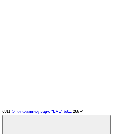
6811
Очки корригирующие "EAE" 6811
289 ₽