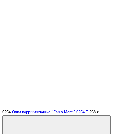
0254
Очки корригирующие "Fabia Monti" 0254 Т
268 ₽