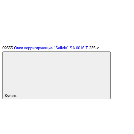
09555
Очки корригирующие "Salivio" SA 0016 Т
235 ₽
Купить