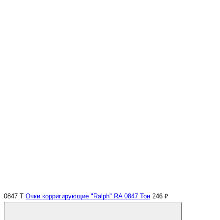
0847 Т
Очки корригирующие "Ralph" RA 0847 Тон
246 ₽