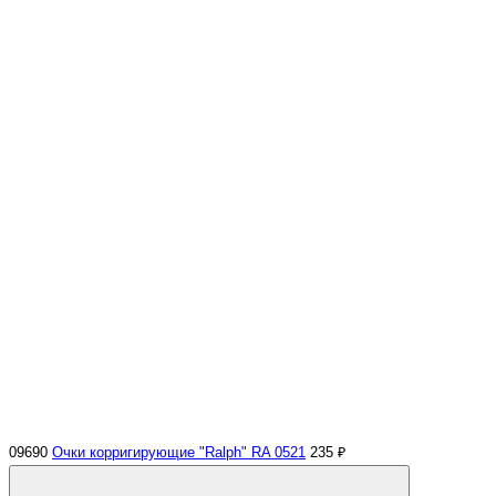
09690
Очки корригирующие "Ralph" RA 0521
235 ₽