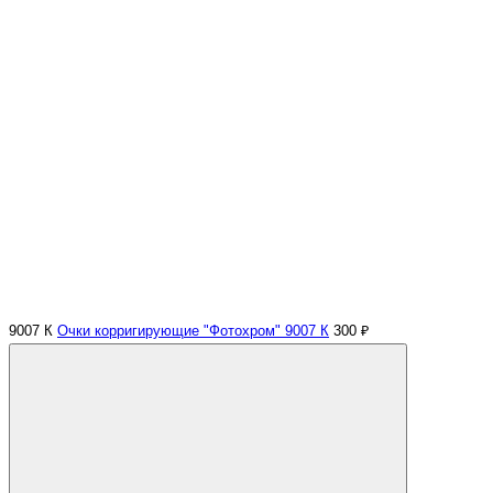
9007 К
Очки корригирующие "Фотохром" 9007 К
300 ₽