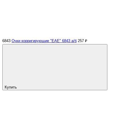
6843
Очки корригирующие "EAE" 6843 а/б
257 ₽
Купить