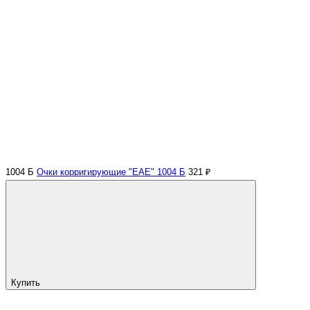
1004 Б
Очки корригирующие "EAE" 1004 Б
321 ₽
Купить