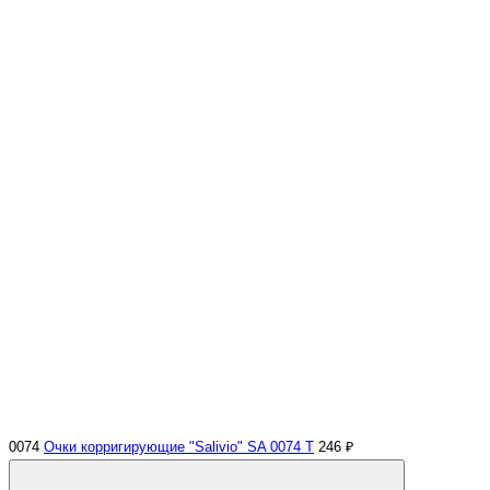
0074
Очки корригирующие "Salivio" SA 0074 Т
246 ₽