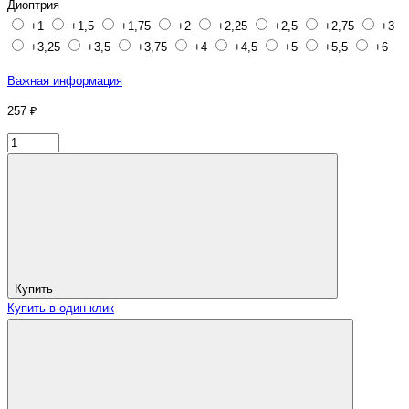
Диоптрия
+1
+1,5
+1,75
+2
+2,25
+2,5
+2,75
+3
+3,25
+3,5
+3,75
+4
+4,5
+5
+5,5
+6
Важная информация
257 ₽
Купить
Купить в один клик